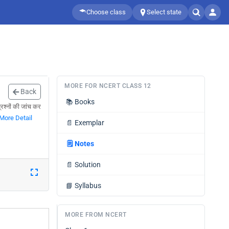
Choose class
Select state
MORE FOR NCERT CLASS 12
Back
📚
Books
्रश्नों की जांच कर
More Detail
📄
Exemplar
🗒️
Notes
📄
Solution
📘
Syllabus
MORE FROM NCERT