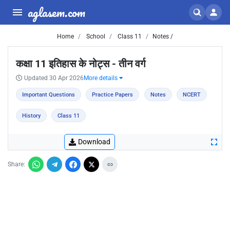
aglasem.com
Home
School
Class 11
Notes /
कक्षा 11 इतिहास के नोट्स - तीन वर्ग
Updated 30 Apr 2026
More details
Important Questions
Practice Papers
Notes
NCERT
History
Class 11
Download
Share: