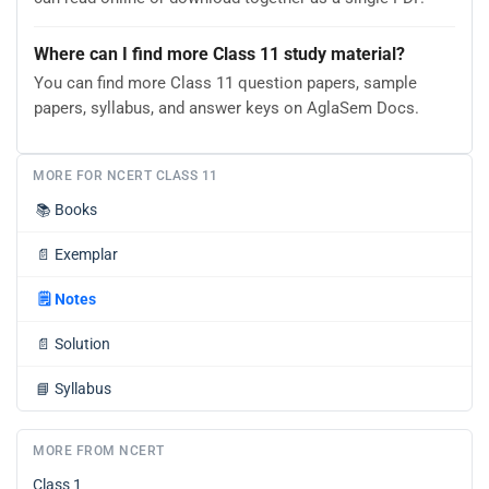
Where can I find more Class 11 study material?
You can find more Class 11 question papers, sample
papers, syllabus, and answer keys on AglaSem Docs.
MORE FOR NCERT CLASS 11
📚
Books
📄
Exemplar
🗒️
Notes
📄
Solution
📘
Syllabus
MORE FROM NCERT
Class 1