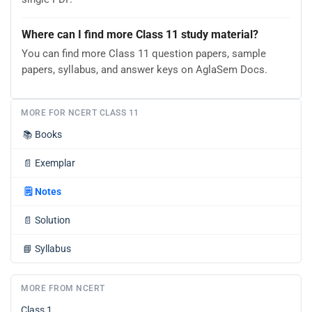
Where can I find more Class 11 study material?
You can find more Class 11 question papers, sample
papers, syllabus, and answer keys on AglaSem Docs.
MORE FOR NCERT CLASS 11
📚
Books
📄
Exemplar
🗒️
Notes
📄
Solution
📘
Syllabus
MORE FROM NCERT
Class 1