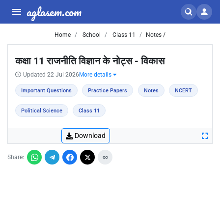
aglasem.com
Home
School
Class 11
Notes /
कक्षा 11 राजनीति विज्ञान के नोट्स - विकास
Updated 22 Jul 2026
More details
Important Questions
Practice Papers
Notes
NCERT
Political Science
Class 11
Download
Share: