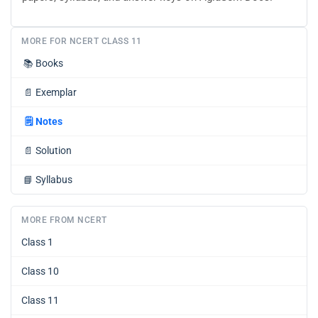
MORE FOR NCERT CLASS 11
📚
Books
📄
Exemplar
🗒️
Notes
📄
Solution
📘
Syllabus
MORE FROM NCERT
Class 1
Class 10
Class 11