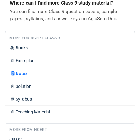
Where can I find more Class 9 study material?
You can find more Class 9 question papers, sample
papers, syllabus, and answer keys on AglaSem Docs.
MORE FOR NCERT CLASS 9
📚
Books
📄
Exemplar
🗒️
Notes
📄
Solution
📘
Syllabus
📄
Teaching Material
MORE FROM NCERT
Class 1