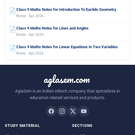
Class 9 Maths Notes for Introduction To Euclids Geometry
Notes · Apr 2026
Class 9 Maths Notes for Lines and Angles
Notes · Apr 2026
Class 9 Maths Notes for Linear Equations In Two Variables
Notes · Apr 2026
aglasem.com
AglaSem is an Indian edtech company that specializes in
education related services and products.
STUDY MATERIAL
SECTIONS