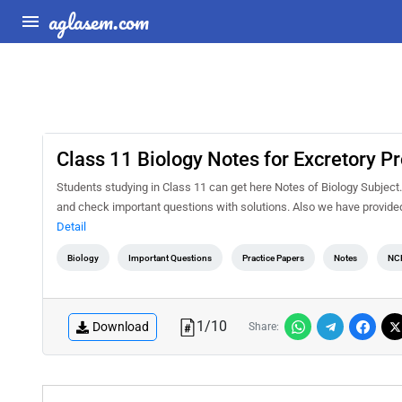
aglasem.com
Class 11 Biology Notes for Excretory Pr
Students studying in Class 11 can get here Notes of Biology Subject
and check important questions with solutions. Also we have provided
Detail
Biology
Important Questions
Practice Papers
Notes
NC
1
/
10
Download
Share: