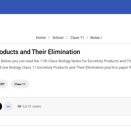
Home
School
Class 11
Notes /
oducts and Their Elimination
. Below you can read the 11th Class Biology Notes for Excretory Products and The
 one Biology Class 11 Excretory Products and Their Elimination practice paper 
ERT
Class 11
3,610 views