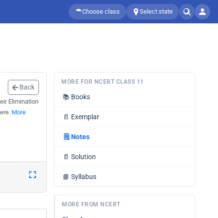
Choose class
Select state
MORE FOR NCERT CLASS 11
Back
📚
Books
ir Elimination
here.
More
📄
Exemplar
🗒️
Notes
📄
Solution
📘
Syllabus
MORE FROM NCERT