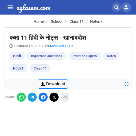
aglasem.com
Home
School
Class 11
Notes /
कक्षा 11 हिंदी के नोट्स - खानाबदोश
Updated 09 Jun 2026
More details
Hindi
Important Questions
Practice Papers
Notes
NCERT
Class 11
Download
Share: