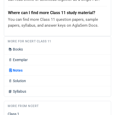
Where can I find more Class 11 study material?
You can find more Class 11 question papers, sample
papers, syllabus, and answer keys on AglaSem Docs.
MORE FOR NCERT CLASS 11
📚
Books
📄
Exemplar
🗒️
Notes
📄
Solution
📘
Syllabus
MORE FROM NCERT
Class 1