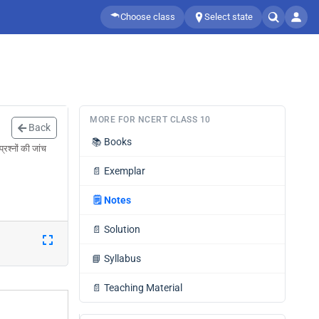
Choose class
Select state
MORE FOR NCERT CLASS 10
Back
📚
Books
्रश्नों की जांच
📄
Exemplar
🗒️
Notes
📄
Solution
📘
Syllabus
📄
Teaching Material