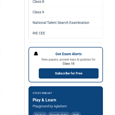
Class 8
Class 9
National Talent Search Examination
RIE CEE
🔔
Get Exam Alerts
New papers, answer keys & updates for
Class 10
Subscribe for Free
STUDY BREAK?
Play & Learn
Playground by AglaSem