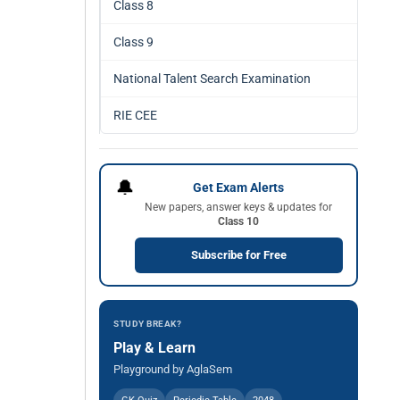
Class 8
Class 9
National Talent Search Examination
RIE CEE
🔔
Get Exam Alerts
New papers, answer keys & updates for
Class 10
Subscribe for Free
STUDY BREAK?
Play & Learn
Playground by AglaSem