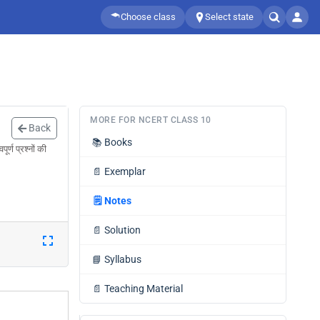
Choose class
Select state
MORE FOR NCERT CLASS 10
Back
📚
Books
र्ण प्रश्नों की
📄
Exemplar
🗒️
Notes
📄
Solution
📘
Syllabus
📄
Teaching Material