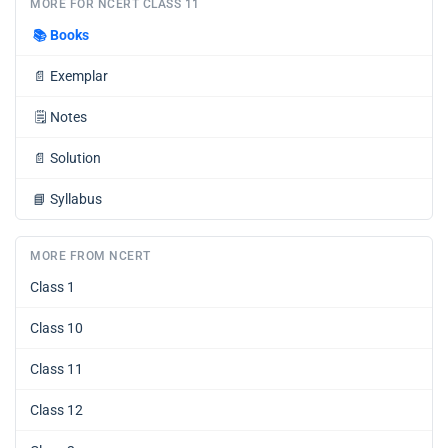
MORE FOR NCERT CLASS 11
📚
Books
📄
Exemplar
🗒️
Notes
📄
Solution
📘
Syllabus
MORE FROM NCERT
Class 1
Class 10
Class 11
Class 12